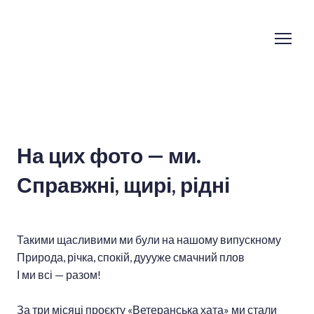
На цих фото — ми.
Справжні, щирі, рідні
Такими щасливими ми були на нашому випускному
Природа, річка, спокій, дуууже смачний плов
І ми всі — разом!
За три місяці проєкту «Ветеранська хата» ми стали