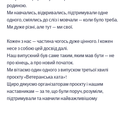
родиною.
Ми навчались, відкривались, підтримували одне
одного, сміялись до сліз і мовчали — коли було треба.
Ми дуже різні, але тут — ми свої.
Кожен з нас — частина чогось дуже цінного. І кожен
несе з собою цей досвід далі.
Наш випускний був саме таким, яким мав бути — не
про кінець, а про новий початок.
Ми вітаємо один одного з випуском третьої хвилі
проєкту «Ветеранська хата»!
Щиро дякуємо організаторам проєкту і нашим
наставникам — за те, що були поруч, розуміли,
підтримували та навчили найважливішому