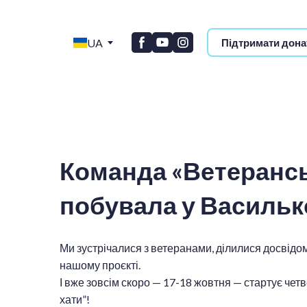
UA
Підтримати дона
Команда «Ветерансь
побувала у Васильк
Ми зустрічалися з ветеранами, ділилися досвідом
нашому проєкті.
І вже зовсім скоро — 17-18 жовтня — стартує чет
хати”!