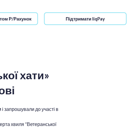
том Р/Рахунок
Підтримати liqPay
кої хати»
ові
 і запрошували до участі в
верта хвиля “Ветеранської