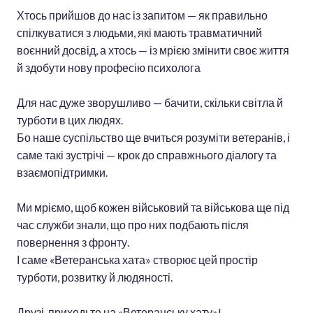
Хтось прийшов до нас із запитом — як правильно
спілкуватися з людьми, які мають травматичний
воєнний досвід, а хтось — із мрією змінити своє життя
й здобути нову професію психолога
Для нас дуже зворушливо — бачити, скільки світла й
турботи в цих людях.
Бо наше суспільство ще вчиться розуміти ветеранів, і
саме такі зустрічі — крок до справжнього діалогу та
взаємопідтримки.
Ми мріємо, щоб кожен військовий та військова ще під
час служби знали, що про них подбають після
повернення з фронту.
І саме «Ветеранська хата» створює цей простір
турботи, розвитку й людяності.
Друзі, приходьте на «Ветеранську хату»!