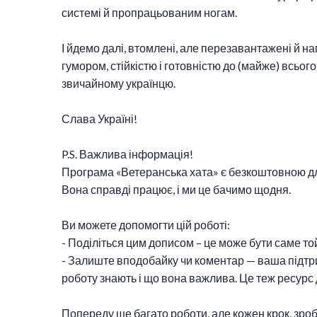
системі й пропрацьованим ногам.
І йдемо далі, втомлені, але перезавантажені й на
гумором, стійкістю і готовністю до (майже) всьог
звичайному українцю.
Слава Україні!
P.S. Важлива інформація!
Програма «Ветеранська хата» є безкоштовною для
Вона справді працює, і ми це бачимо щодня.
Ви можете допомогти цій роботі:
- Поділіться цим дописом – це може бути саме той
- Залиште вподобайку чи коментар — ваша підтр
роботу знають і що вона важлива. Це теж ресурс 
Попереду ще багато роботи, але кожен крок, зро