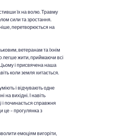
стивши їх на волю. Травму
лом сили та зростання.
аніше, перетворюється на
йськовим, ветеранам та їхнім
о легше жити, приймаючи всі
. Цьому і присвячена наша
віть коли земля хитається.
уміють і відчувають одне
 на вихідні. І навіть
і і починається справжня
и це – прогулянка з
озволити емоціям вигоріти,