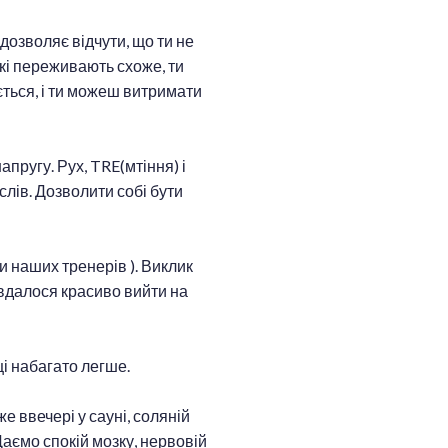
дозволяє відчути, що ти не
які переживають схоже, ти
ться, і ти можеш витримати
апругу. Рух, TRE(мтіння) і
слів. Дозволити собі бути
ги наших тренерів ). Виклик
 вдалося красиво вийти на
і набагато легше.
 ввечері у сауні, соляній
Даємо спокій мозку, нервовій