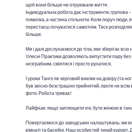
щоб вони більше не отруювали життя.
Індивідуальна робота дає інструменти, групова – 
помилка, а частина спільноти. Коли поруч люди, 
перестаєш почуватися самотнім. Тиск розподіляє
більше.
Ми і далі дослухаємося до тіла, яке зберігає всю н
тілесні Практики дозволяють випустити пару без 
незграбним, сміятися і просто рухатися.
І уроки Танго як черговий виклик на довіру (та но
був звісно безстрашно прийнятий, проте не всім
фото. Робота триває!
Лайфхак: якщо заплющити очі, бути жінкою в танц
Повертаємося до заводських налаштувань: ми вже
кімнаті та басейні. Наш особистий тихий курорт. 