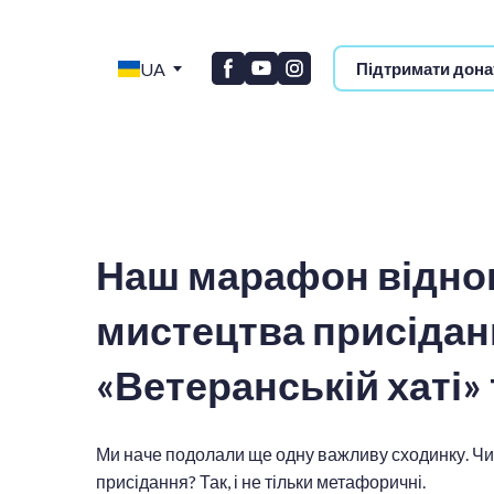
UA
Підтримати дона
Наш марафон відно
мистецтва присідан
«Ветеранській хаті»
Ми наче подолали ще одну важливу сходинку. Чи 
присідання? Так, і не тільки метафоричні.