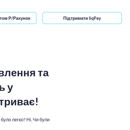
том Р/Рахунок
Підтримати liqPay
влення та
ь у
 триває!
було легко? Ні. Чи були