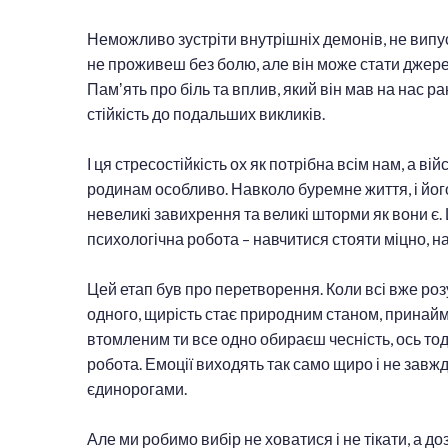
Неможливо зустріти внутрішніх демонів, не випу
не проживеш без болю, але він може стати джере
Памʼять про біль та вплив, який він мав на нас р
стійкість до подальших викликів.
І ця стресостійкість ох як потрібна всім нам, а ві
родинам особливо. Навколо буремне життя, і йог
невеликі завихрення та великі шторми як вони є
психологічна робота – навчитися стояти міцно, на
Цей етап був про перетворення. Коли всі вже роз
одного, щирість стає природним станом, принаймні
втомленим ти все одно обираєш чесність, ось тод
робота. Емоції виходять так само щиро і не завжд
єдинорогами.
Але ми робимо вибір не ховатися і не тікати, а д