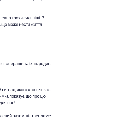
певно трохи сильніші. З
о, що може нести життя
 ветеранів та їхніх родин.
 сигнал, якого хтось чекає.
имка показує, що про цю
для нас!
блений разом, підтверджує: